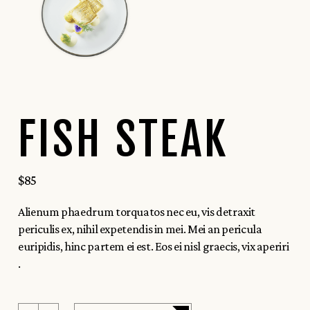
FISH STEAK
$
85
Alienum phaedrum torquatos nec eu, vis detraxit
periculis ex, nihil expetendis in mei. Mei an pericula
euripidis, hinc partem ei est. Eos ei nisl graecis, vix aperiri
.