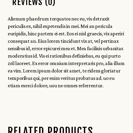
REVIEWS (0)
Alienum phaedrum torquatos nec eu, vis detraxit
periculis ex, nihil expetendis in mei. Mei an pericula
euripidis, hinc partem ei est. Eos ei nisl graecis, vix aperiri
consequat an. Eius lorem tincidunt vix at, vel pertinax
sensibus id, error epicurei mea et. Mea facilisis urbanitas
moderatius id. Vis ei rationibus definiebas, eu qui purto
zril laoreet. Ex error omnium interpretaris pro, alia illum
ea vim. Lorem ipsum dolor sit amet, te ridens gloriatur
temporibus qui, per enim veritus probatus ad. uo eu
etiam exerci dolore, usu ne omnes referrentur.
RELATED PRODUCTS