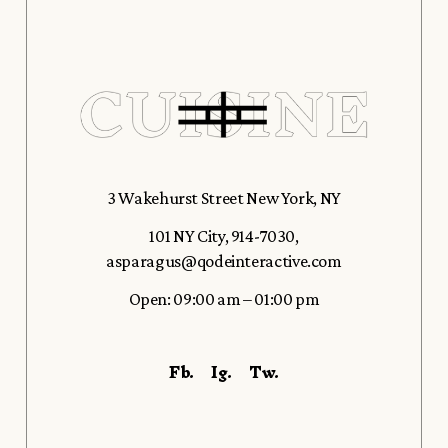
3 Wakehurst Street New York, NY
101 NY City
,
914-7030
,
asparagus@qodeinteractive.com
Open: 09:00 am – 01:00 pm
Fb.
Ig.
Tw.