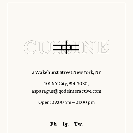
3 Wakehurst Street New York, NY
101 NY City
,
914-7030
,
asparagus@qodeinteractive.com
Open: 09:00 am – 01:00 pm
Fb.
Ig.
Tw.