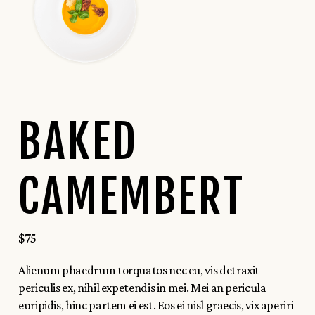
BAKED
CAMEMBERT
$
75
Alienum phaedrum torquatos nec eu, vis detraxit
periculis ex, nihil expetendis in mei. Mei an pericula
euripidis, hinc partem ei est. Eos ei nisl graecis, vix aperiri