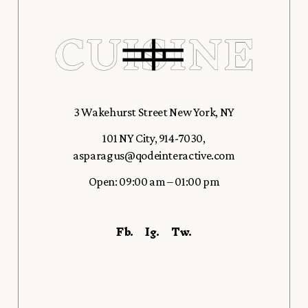
3 Wakehurst Street New York, NY
101 NY City
,
914-7030
,
asparagus@qodeinteractive.com
Open: 09:00 am – 01:00 pm
Fb.
Ig.
Tw.