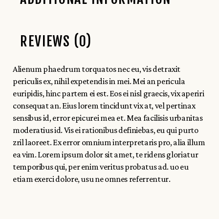
REVIEWS (0)
Alienum phaedrum torquatos nec eu, vis detraxit
periculis ex, nihil expetendis in mei. Mei an pericula
euripidis, hinc partem ei est. Eos ei nisl graecis, vix aperiri
consequat an. Eius lorem tincidunt vix at, vel pertinax
sensibus id, error epicurei mea et. Mea facilisis urbanitas
moderatius id. Vis ei rationibus definiebas, eu qui purto
zril laoreet. Ex error omnium interpretaris pro, alia illum
ea vim. Lorem ipsum dolor sit amet, te ridens gloriatur
temporibus qui, per enim veritus probatus ad. uo eu
etiam exerci dolore, usu ne omnes referrentur.