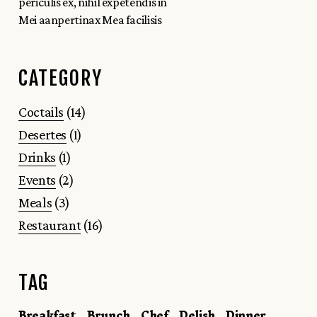
periculis ex, nihil expetendis in
Mei aanpertinax Mea facilisis
CATEGORY
Coctails
(14)
Desertes
(1)
Drinks
(1)
Events
(2)
Meals
(3)
Restaurant
(16)
TAG
Breakfast
Brunch
Chef
Delish
Dinner