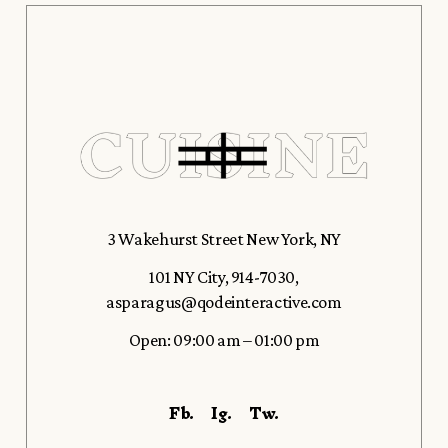
3 Wakehurst Street New York, NY
101 NY City
,
914-7030
,
asparagus@qodeinteractive.com
Open: 09:00 am – 01:00 pm
Fb.
Ig.
Tw.