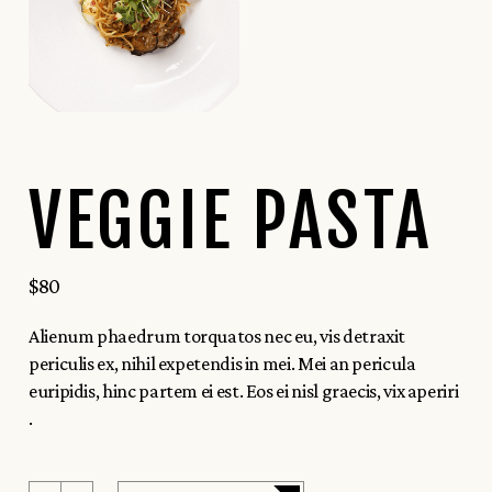
VEGGIE PASTA
$
80
Alienum phaedrum torquatos nec eu, vis detraxit
periculis ex, nihil expetendis in mei. Mei an pericula
euripidis, hinc partem ei est. Eos ei nisl graecis, vix aperiri
.