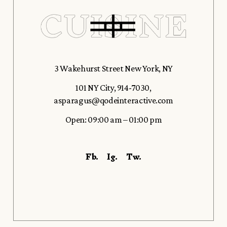
3 Wakehurst Street New York, NY
101 NY City
,
914-7030
,
asparagus@qodeinteractive.com
Open: 09:00 am – 01:00 pm
Fb.
Ig.
Tw.