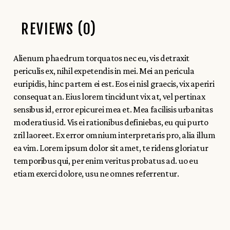
REVIEWS (0)
Alienum phaedrum torquatos nec eu, vis detraxit
periculis ex, nihil expetendis in mei. Mei an pericula
euripidis, hinc partem ei est. Eos ei nisl graecis, vix aperiri
consequat an. Eius lorem tincidunt vix at, vel pertinax
sensibus id, error epicurei mea et. Mea facilisis urbanitas
moderatius id. Vis ei rationibus definiebas, eu qui purto
zril laoreet. Ex error omnium interpretaris pro, alia illum
ea vim. Lorem ipsum dolor sit amet, te ridens gloriatur
temporibus qui, per enim veritus probatus ad. uo eu
etiam exerci dolore, usu ne omnes referrentur.