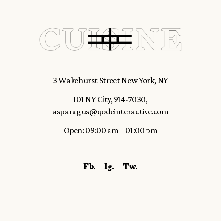
3 Wakehurst Street New York, NY
101 NY City
,
914-7030
,
asparagus@qodeinteractive.com
Open: 09:00 am – 01:00 pm
Fb.
Ig.
Tw.