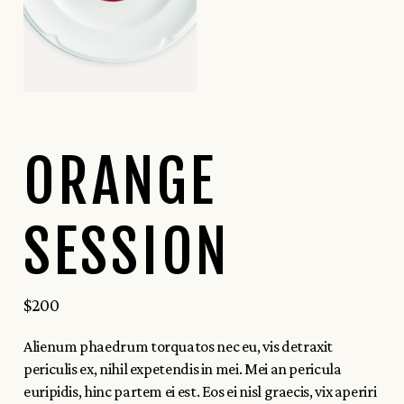
ORANGE
SESSION
$
200
Alienum phaedrum torquatos nec eu, vis detraxit
periculis ex, nihil expetendis in mei. Mei an pericula
euripidis, hinc partem ei est. Eos ei nisl graecis, vix aperiri