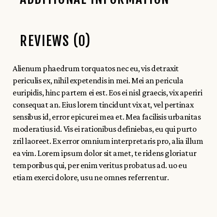
REVIEWS (0)
Alienum phaedrum torquatos nec eu, vis detraxit
periculis ex, nihil expetendis in mei. Mei an pericula
euripidis, hinc partem ei est. Eos ei nisl graecis, vix aperiri
consequat an. Eius lorem tincidunt vix at, vel pertinax
sensibus id, error epicurei mea et. Mea facilisis urbanitas
moderatius id. Vis ei rationibus definiebas, eu qui purto
zril laoreet. Ex error omnium interpretaris pro, alia illum
ea vim. Lorem ipsum dolor sit amet, te ridens gloriatur
temporibus qui, per enim veritus probatus ad. uo eu
etiam exerci dolore, usu ne omnes referrentur.