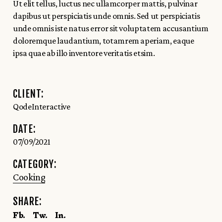
Ut elit tellus, luctus nec ullamcorper mattis, pulvinar
dapibus ut perspiciatis unde omnis. Sed ut perspiciatis
unde omnis iste natus error sit voluptatem accusantium
doloremque laudantium, totamrem aperiam, eaque
ipsa quae ab illo inventore veritatis etsim.
CLIENT:
QodeInteractive
DATE:
07/09/2021
CATEGORY:
Cooking
SHARE:
Fb.
Tw.
In.